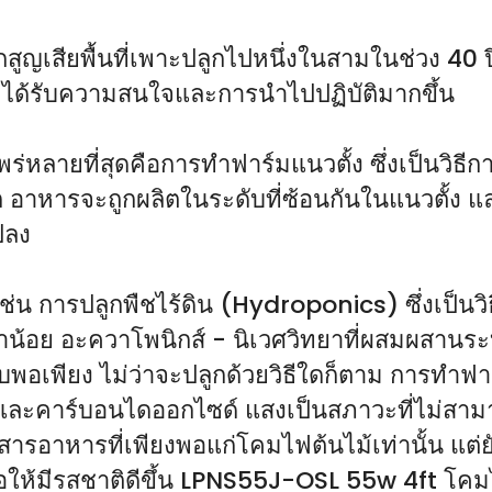
สูญเสียพื้นที่เพาะปลูกไปหนึ่งในสามในช่วง 40 
มได้รับความสนใจและการนำไปปฏิบัติมากขึ้น
ร่หลายที่สุดคือการทำฟาร์มแนวตั้ง ซึ่งเป็นวิธีก
ก อาหารจะถูกผลิตในระดับที่ซ้อนกันในแนวตั้ง แ
ปลง
เช่น การปลูกพืชไร้ดิน (Hydroponics) ซึ่งเป็นวิธ
้ำน้อย อะควาโพนิกส์ - นิเวศวิทยาที่ผสมผสานระ
เพียง ไม่ว่าจะปลูกด้วยวิธีใดก็ตาม การทำฟาร์
ง และคาร์บอนไดออกไซด์ แสงเป็นสภาวะที่ไม่ส
สารอาหารที่เพียงพอแก่โคมไฟต้นไม้เท่านั้น แต่
ลเพื่อให้มีรสชาติดีขึ้น LPNS55J-OSL 55w 4f