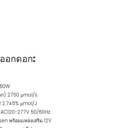
ออกดอก:
 960W
อก) 2750 μmol/s
R 2.7±5% μmol/J
า AC120-277V 50/60Hz
osen พร้อมแหล่งเสริม 12V