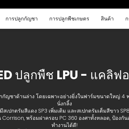
การปลูกกัญชา
การปลูกพืชเกษตร
สินค้า
ก
การปลูกกัญชาในร่ม
การปลูกกัญชาทางการแพทย์
กัญชาเติบโตไฟ
โซลูชั่นในร่ม
การเพาะปลูกกัญชาในเรือนกระจก
การทำฟาร์มแนวตั้ง
ไฟเสริมการเกษตร
การปลูกพืชเกษตร
ED ปลูกพืช LPU - แคลิฟอร
ปลูกกัญชาด้านล่าง โดยเฉพาะอย่างยิ่งในฟาร์มขนาดใหญ่ 4
นั่งกลิ้ง
มีสเปกตรัมสีแดง SP3 เพิ่มเติม และสเปกตรัมเต็มสีขาว SP
Corrison, พร้อมฝาครอบ PC 360 องศาทั้งหลอด, ป้องกันอย่าง
ทำงานได้ดี!