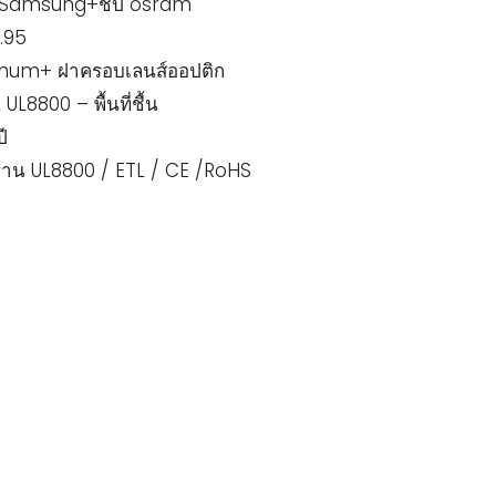
ง Samsung+ชิป osram
0.95
inum+ ฝาครอบเลนส์ออปติก
 UL8800 – พื้นที่ชื้น
ี
าน UL8800 / ETL / CE /RoHS