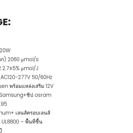
GE:
 720W
อก) 2060 μmol/s
R 2.7±5% μmol/J
า AC120-277V 50/60Hz
osen พร้อมแหล่งเสริม 12V
ง Samsung+ชิป osram
0.95
inum+ เลนส์ครอบเลนส์
 UL8800 – พื้นที่ชื้น
ี