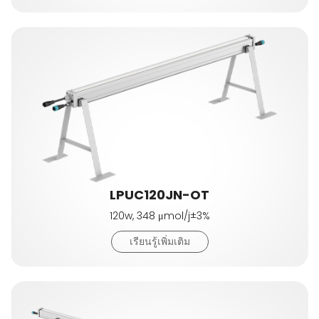
LPUC120JN-OT
120w, 348 μmol/j±3%
เรียนรู้เพิ่มเติม