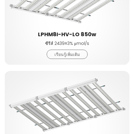
LPHM8I-HV-LO 850w
ซีรีส์ 2439±3% μmol/s
เรียนรู้เพิ่มเติม