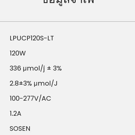
LPUCP120S-LT
120W
336 μmol/j ± 3%
2.8±3% μmol/J
100-277V/AC
1.2A
SOSEN