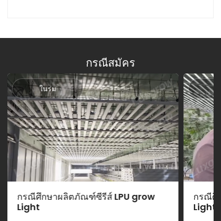
กรณีสมัคร
ในร่ม
ใ
กรณีศึกษาผลิตภัณฑ์ซีรีส์ LPU grow
กรณีศึ
Light
Light 