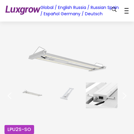
Global / English
Russia / Russian
Spain
/ Español
Germany / Deutsch
LPU2S-SO