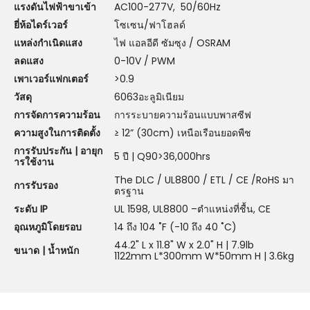
แรงดันไฟฟ้าขาเข้า
AC100-277V, 50/60Hz
ยี่ห้อไดร์เวอร์
โซเซน/ฟาโฮลด์
แหล่งกำเนิดแสง
ไฟ แอลอีดี ซัมซุง / OSRAM
ลดแสง
0-10V / PWM
เพาเวอร์แฟกเตอร์
>0.9
วัสดุ
6063อะลูมิเนียม
การจัดการความร้อน
การระบายความร้อนแบบพาสซีฟ
ความสูงในการติดตั้ง
≥ 12” (30cm) เหนือเรือนยอดพืช
การรับประกัน | อายุก
5 ปี | Q90>36,000hrs
ารใช้งาน
The DLC / UL8800 / ETL / CE /RoHS มา
การรับรอง
ตรฐาน
ระดับ IP
UL 1598, UL8800 –ตำแหน่งที่ชื้น, CE
อุณหภูมิโดยรอบ
14 ถึง 104 ˚F (-10 ถึง 40 ˚C)
44.2" L x 11.8" W x 2.0" H | 7.9lb
ขนาด | น้ำหนัก
1122mm L*300mm W*50mm H | 3.6kg