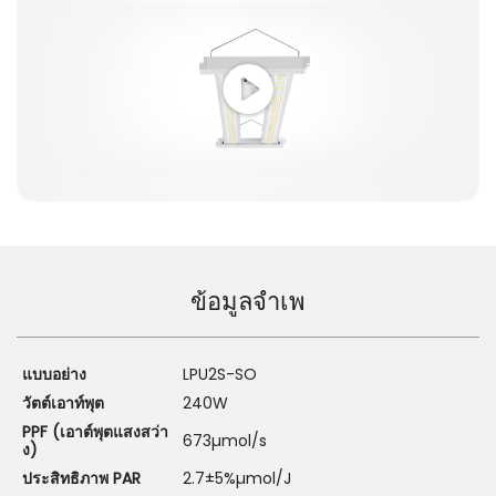
ข้อมูลจำเพ
แบบอย่าง
LPU2S-SO
วัตต์เอาท์พุต
240W
PPF (เอาต์พุตแสงสว่า
673µmol/s
ง)
ประสิทธิภาพ PAR
2.7±5%µmol/J