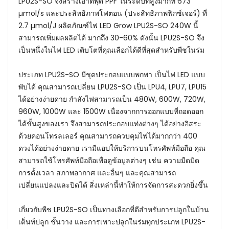
LPU2S-SO จึงสร้างเอาต์พุต PPF ในระดับที่สูงมากที่ 673
µmol/s และประสิทธิภาพโฟตอน (ประสิทธิภาพฟิกซ์เจอร์) ที่
2.7 µmol/J ผลิตภัณฑ์ไฟ LED Grow LPU2S-SO 240W นี้
สามารถเพิ่มผลผลิตได้ มากถึง 30-60% ดังนั้น LPU2S-SO จึง
เป็นหนึ่งในไฟ LED เติบโตที่คุณเลือกได้ดีที่สุดสำหรับพืชในร่ม
ประเภท LPU2S-SO มีชุดประกอบแบบพกพา เป็นไฟ LED แบบ
พับได้ คุณสามารถเปลี่ยน LPU2S-SO เป็น LPU4, LPU7, LPU15
ได้อย่างง่ายดาย กำลังไฟสามารถเป็น 480W, 600W, 720W,
960W, 1000W และ 1500W เนื่องจากการออกแบบที่ถอดออก
ได้ขั้นสูงของเรา จึงสามารถประกอบแท่งต่างๆ ได้อย่างอิสระ
ด้วยคอนโทรลเลอร์ คุณสามารถควบคุมไฟได้มากกว่า 400
ดวงได้อย่างง่ายดาย เรามีแอปให้บริการบนโทรศัพท์มือถือ คุณ
สามารถใช้โทรศัพท์มือถือเพื่อดูข้อมูลต่างๆ เช่น ความมืดมิด
การตั้งเวลา สภาพอากาศ และอื่นๆ และคุณสามารถ
เปลี่ยนแปลงและปิดได้ สิ่งเหล่านี้ทำให้การจัดการสะดวกยิ่งขึ้น
เกี่ยวกับพืช LPU2S-SO เป็นทางเลือกที่ดีสำหรับการปลูกในบ้าน
เต็นท์ปลูก ชั้นวาง และการเพาะปลูกในร่มทุกประเภท LPU2S-